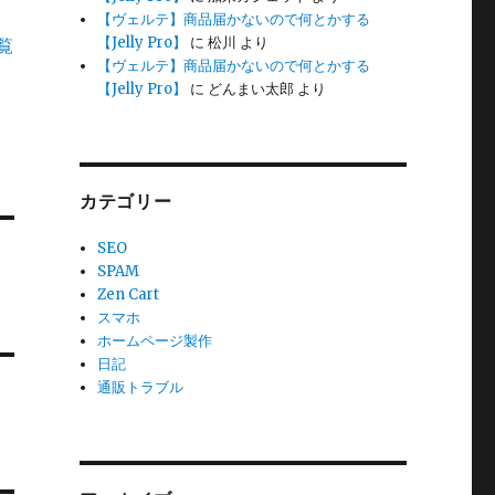
【ヴェルテ】商品届かないので何とかする
【Jelly Pro】
に
松川
より
覧
【ヴェルテ】商品届かないので何とかする
【Jelly Pro】
に
どんまい太郎
より
カテゴリー
SEO
SPAM
Zen Cart
スマホ
ホームページ製作
日記
通販トラブル