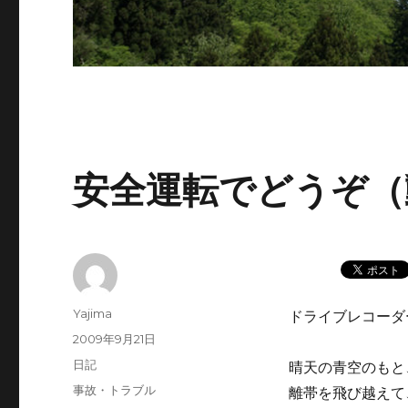
安全運転でどうぞ（
投
Yajima
ドライブレコーダ
稿
投
2009年9月21日
者
稿
カ
日記
晴天の青空のもと
日:
テ
タ
事故・トラブル
離帯を飛び越えて
ゴ