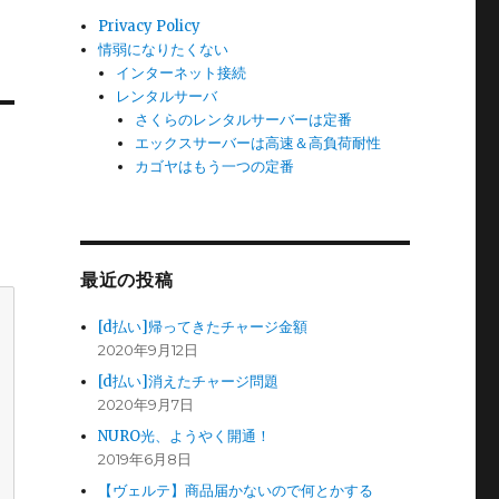
Privacy Policy
情弱になりたくない
インターネット接続
レンタルサーバ
さくらのレンタルサーバーは定番
エックスサーバーは高速＆高負荷耐性
カゴヤはもう一つの定番
最近の投稿
[d払い]帰ってきたチャージ金額
2020年9月12日
[d払い]消えたチャージ問題
2020年9月7日
NURO光、ようやく開通！
2019年6月8日
【ヴェルテ】商品届かないので何とかする