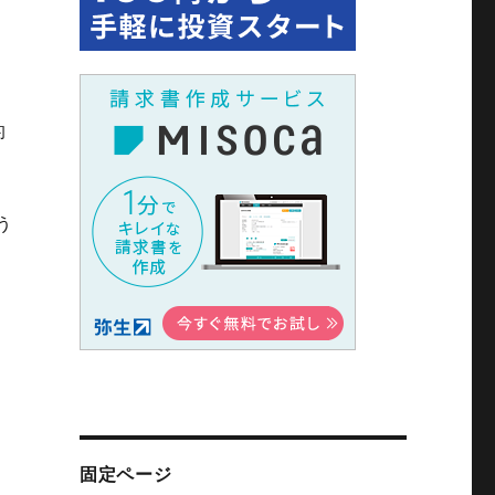
的
う
固定ページ