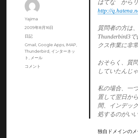
はてな から
http://q.hatena.
投
Yajima
稿
質問者の方は
投
2009年8月16日
者
稿
Thunderb
カ
日記
日:
テ
クス作業に非
タ
Gmail
,
Google Apps
,
IMAP
,
ゴ
グ
Thunderbird
,
インターネッ
リ
ト
,
メール
おそらく、質問者
ー
Google
コメント
していたんじ
Apps
の
メ
私の場合、一つ
ー
置して翌日か
ル
間、インデック
を
IMAP&Thunderbird
処するのがい
で
使
う
独自ドメインのメール
時