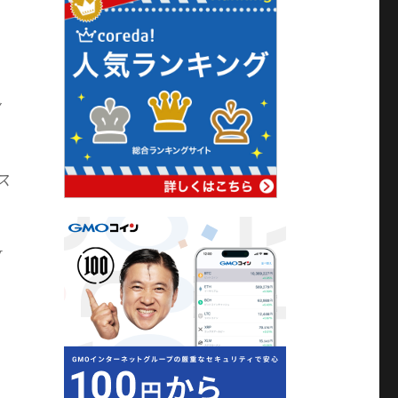
ッ
ス
放