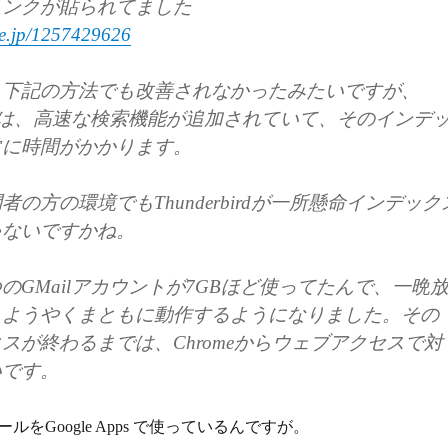
リンクが貼られてました
ne.jp/1257429626
、下記の方法でも改善されなかったみたいですが、
ird3では、高速な検索機能が追加されていて、そのインデ
常に時間がかかります。
の方の環境でもThunderbirdが一所懸命インデック
ゃないですかね。
のGMailアカウントが7GBほど使ってたんで、一晩
らようやくまともに動作するようになりました。その
スが終わるまでは、Chromeからウェブアクセスで対
いです。
をGoogle Apps で使っているんですが。