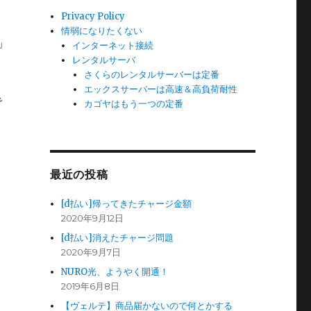
Privacy Policy
情弱になりたくない
」
インターネット接続
レンタルサーバ
さくらのレンタルサーバーは定番
エックスサーバーは高速＆高負荷耐性
で
カゴヤはもう一つの定番
最近の投稿
[d払い]帰ってきたチャージ金額
2020年9月12日
[d払い]消えたチャージ問題
2020年9月7日
NURO光、ようやく開通！
2019年6月8日
【ヴェルテ】商品届かないので何とかする