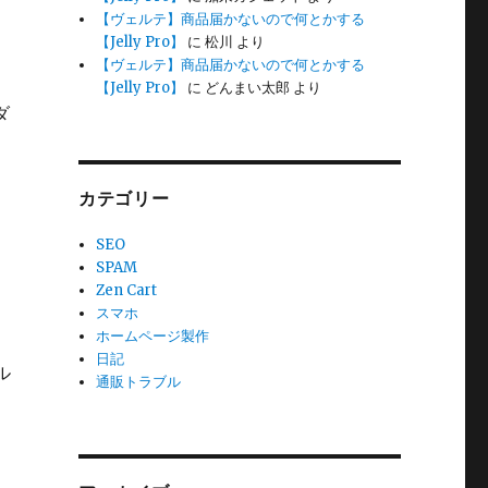
【ヴェルテ】商品届かないので何とかする
【Jelly Pro】
に
松川
より
【ヴェルテ】商品届かないので何とかする
【Jelly Pro】
に
どんまい太郎
より
ダ
カテゴリー
SEO
SPAM
Zen Cart
スマホ
ホームページ製作
日記
ル
通販トラブル