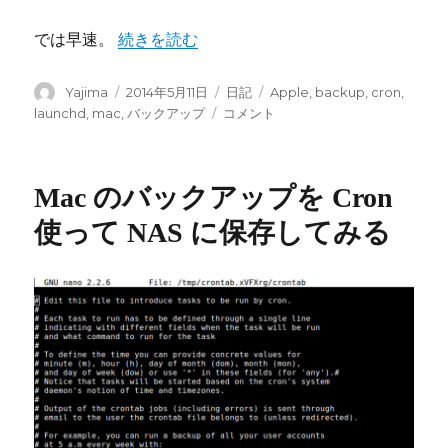
では早速。
“[Mac] launchd で cron のようにディレク
続きを読む
投
Yajima
投
2014年5月11日
カ
日記
タ
Apple
,
backup
,
cron
,
稿
稿
テ
グ
launchd
,
mac
,
バックアップ
[Mac]
コメント
者
日:
ゴ
launchd
リ
で
ー
cron
Mac のバックアップを Cron
の
よ
使って NAS に保存してみる
う
に
デ
ィ
レ
ク
ト
リ
を
バ