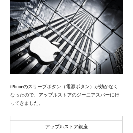
使
っ
て
NAS
に
保
存
し
て
み
る
に
iPhoneのスリープボタン（電源ボタン）が効かなく
なったので、アップルストアのジーニアスバーに行
ってきました。
アップルストア銀座