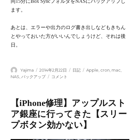
同15分にBox SyncフォルダをNASにバックアップし
ます。
あとは、エラーや出力のログ書き出しなどもきちん
とやっておいた方がいいんでしょうけど、それは後
日。
投
Yajima
投
2014年2月22日
カ
日記
タ
Apple
,
cron
,
mac
,
稿
稿
テ
グ
NAS
,
バックアップ
Mac
コメント
者
日:
ゴ
の
リ
バ
ー
ッ
【iPhone修理】アップルスト
ク
ア
ア銀座に行ってきた【スリー
ッ
プボタン効かない】
プ
を
Cron