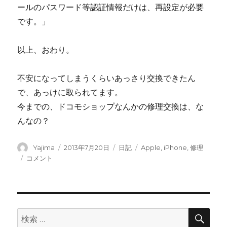
ールのパスワード等認証情報だけは、再設定が必要
です。」
以上、おわり。
不安になってしまうくらいあっさり交換できたん
で、あっけに取られてます。
今までの、ドコモショップなんかの修理交換は、な
んなの？
投
Yajima
投
2013年7月20日
カ
日記
タ
Apple
,
iPhone
,
修理
稿
稿
テ
グ
【iPhone
コメント
者
日:
ゴ
修
リ
理】
ー
ア
ッ
プ
検
検
索
ル