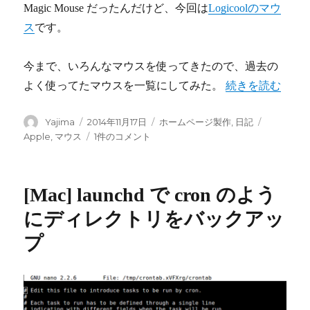
Magic Mouse だったんだけど、今回は
Logicoolのマウ
ス
です。
今まで、いろんなマウスを使ってきたので、過去の
よく使ってたマウスを一覧にしてみた。
“マウスを新調し
続きを読む
投
Yajima
投
2014年11月17日
カ
ホームページ製作
,
日記
タ
稿
稿
テ
グ
Apple
,
マウス
マ
1件のコメント
者
日:
ゴ
ウ
リ
ス
ー
を
[Mac] launchd で cron のよう
新
調
にディレクトリをバックアッ
し
プ
て
み
ま
し
た。