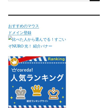
索:
ス
ト
ア
銀
座
おすすめのマウス
に
ドメイン登録
行
っ
て
き
た
【ス
リ
ー
プ
ボ
タ
ン
効
か
な