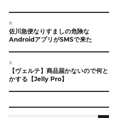
投
前
稿
佐川急便なりすましの危険な
前
AndroidアプリがSMSで来た
の
ナ
投
ビ
稿:
ゲ
次
【ヴェルテ】商品届かないので何と
次
ー
かする【Jelly Pro】
の
シ
投
稿:
ョ
ン
検