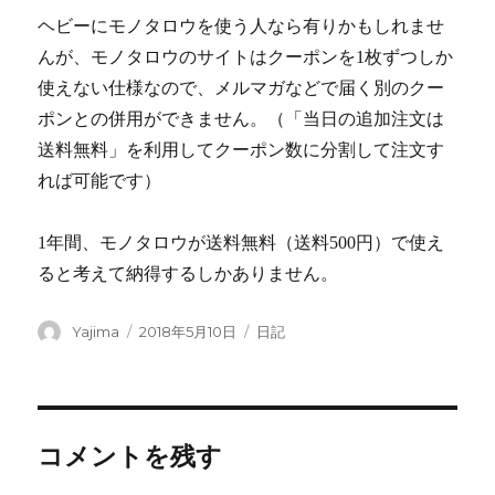
ヘビーにモノタロウを使う人なら有りかもしれませ
んが、モノタロウのサイトはクーポンを1枚ずつしか
使えない仕様なので、メルマガなどで届く別のクー
ポンとの併用ができません。（「当日の追加注文は
送料無料」を利用してクーポン数に分割して注文す
れば可能です）
1年間、モノタロウが送料無料（送料500円）で使え
ると考えて納得するしかありません。
投
Yajima
投
2018年5月10日
カ
日記
稿
稿
テ
者
日:
ゴ
リ
ー
コメントを残す