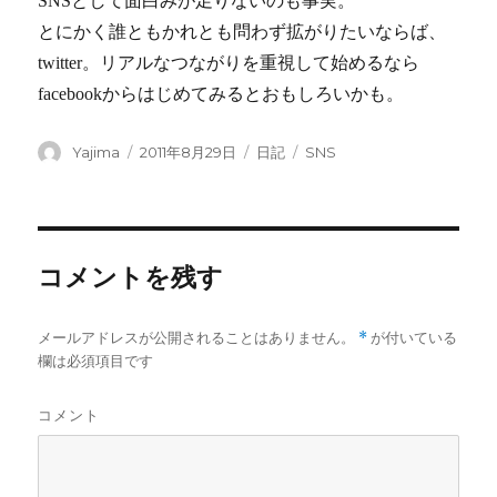
SNSとして面白みが足りないのも事実。
とにかく誰ともかれとも問わず拡がりたいならば、
twitter。リアルなつながりを重視して始めるなら
facebookからはじめてみるとおもしろいかも。
投
Yajima
投
2011年8月29日
カ
日記
タ
SNS
稿
稿
テ
グ
者
日:
ゴ
リ
ー
コメントを残す
メールアドレスが公開されることはありません。
*
が付いている
欄は必須項目です
コメント