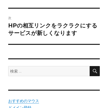
投
ビ
稿:
ゲ
次
HPの相互リンクをラクラクにする
次
ー
サービスが新しくなります
の
シ
投
稿:
ョ
ン
検
検
索
索:
おすすめのマウス
ドメイン登録