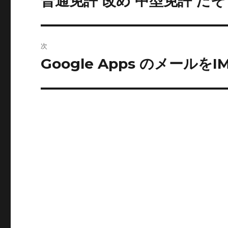
普通免許 改め 中型免許 だ
の
ナ
投
ビ
稿:
次
ゲ
Google Apps のメールをI
次
の
ー
投
シ
稿:
ョ
ン