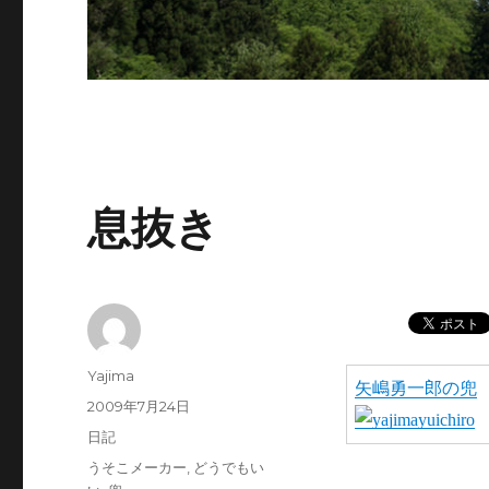
息抜き
投
Yajima
矢嶋勇一郎の兜
稿
投
2009年7月24日
者
稿
カ
日記
日:
テ
タ
うそこメーカー
,
どうでもい
ゴ