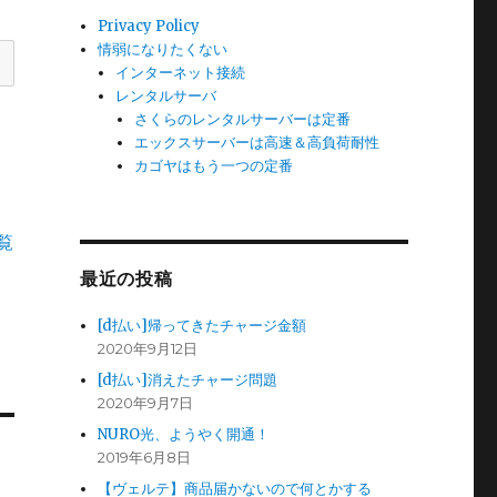
Privacy Policy
情弱になりたくない
インターネット接続
レンタルサーバ
さくらのレンタルサーバーは定番
エックスサーバーは高速＆高負荷耐性
カゴヤはもう一つの定番
覧
最近の投稿
[d払い]帰ってきたチャージ金額
2020年9月12日
[d払い]消えたチャージ問題
2020年9月7日
NURO光、ようやく開通！
2019年6月8日
【ヴェルテ】商品届かないので何とかする