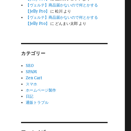
【ヴェルテ】商品届かないので何とかする
【Jelly Pro】
に
松川
より
【ヴェルテ】商品届かないので何とかする
【Jelly Pro】
に
どんまい太郎
より
カテゴリー
SEO
SPAM
Zen Cart
スマホ
ホームページ製作
日記
通販トラブル