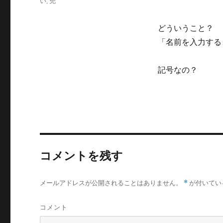
グ
い
,
兜
リ
ー
どういうこと？
「名前を入力する
記号なの？
コメントを残す
メールアドレスが公開されることはありません。
*
が付いてい
コメント