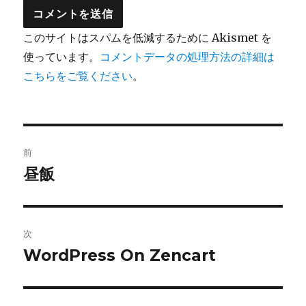
このサイトはスパムを低減するために Akismet を
使っています。
コメントデータの処理方法の詳細は
こちらをご覧ください
。
投
前
稿
昼飯
前
の
ナ
投
ビ
稿:
次
WordPress On Zencart
ゲ
次
の
ー
投