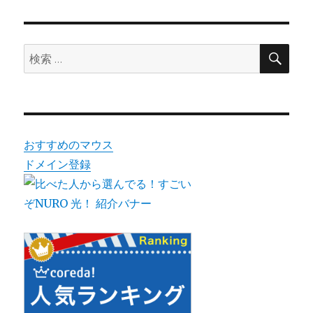
シ
稿:
ョ
検
検
索
ン
索:
おすすめのマウス
ドメイン登録