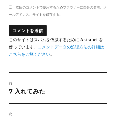
次回のコメントで使用するためブラウザーに自分の名前、メ
ールアドレス、サイトを保存する。
このサイトはスパムを低減するために Akismet を
使っています。
コメントデータの処理方法の詳細は
こちらをご覧ください
。
投
前
稿
7 入れてみた
前
の
ナ
投
ビ
稿:
次