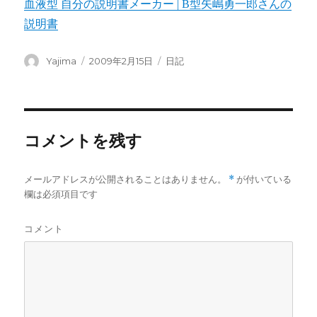
血液型 自分の説明書メーカー | B型矢嶋勇一郎さんの
説明書
投
Yajima
投
2009年2月15日
カ
日記
稿
稿
テ
者
日:
ゴ
リ
ー
コメントを残す
メールアドレスが公開されることはありません。
*
が付いている
欄は必須項目です
コメント