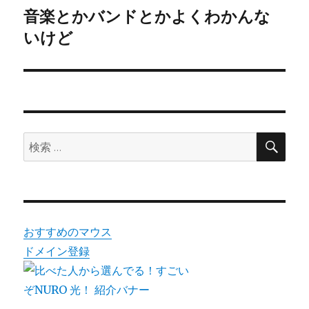
音楽とかバンドとかよくわかんな
ゲ
次
いけど
の
ー
投
シ
稿:
ョ
ン
検
検
索
索:
おすすめのマウス
ドメイン登録