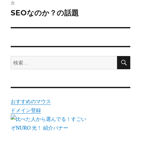
ゲ
次
SEOなのか？の話題
次
ー
の
シ
投
稿:
ョ
ン
検
検
索
索:
おすすめのマウス
ドメイン登録