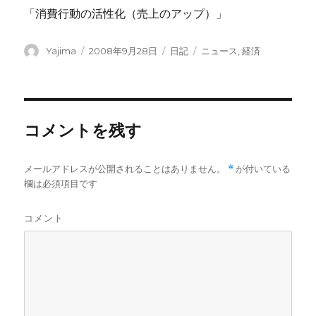
「消費行動の活性化（売上のアップ）」
投
Yajima
投
2008年9月28日
カ
日記
タ
ニュース
,
経済
稿
稿
テ
グ
者
日:
ゴ
リ
ー
コメントを残す
メールアドレスが公開されることはありません。
*
が付いている
欄は必須項目です
コメント