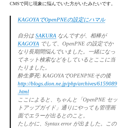
CMSで同じ現象に悩んでいた方がいたみたいです。
KAGOYAでOpenPNEの設定にハマル
自分は
SAKURA
なんですが、相棒が
KAGOYA
でして、OpenPNE の設定でか
なり長期間悩んでいました。一緒になっ
てネット検索などをしているとここに当
たりました。
酔生夢死: KAGOYAでOPENPNEその後
http://blogs.dion.ne.jp/php/archives/6159089
.html
ここによると、ちゃんと「OpenPNE セッ
トアップガイド」通りにやっても管理画
面でエラーが出るとのこと。
たしかに、Syntax error が出ました。この