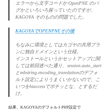
エラーから文字コードか OpenPNE のバ
グかといろいろ探っていたのですが、
KAGOYA そのものの問題でした。
KAGOYAでOPENPNEその後
ちなみに環境としてはカゴヤの共用プラ
ンに独自ドメインという仕様。
インストールというかセットアップに関
しては前回述べた通り、session.auto_start
とmbstring.encoding_translationのデフォ
ルト設定によりうまくいかないので、こ
いつをhtaccessでポチッとな、とするだ
け。
結果、KAGOYAのデフォルトPHP設定で