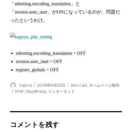
「mbstring.encoding_translation」と
「session.auto_start」がONになっているのが、問題だ
ったというわけ。
mbstring.encoding_translation = OFF
session.auto_start = OFF
register_globals = OFF
投
Yajima
投
2008年9月25日
カ
Zen Cart
,
ホームページ製作
稿
稿
テ
タ
PHP
,
WordPress
,
インターネット
者
日:
ゴ
グ
リ
ー
コメントを残す