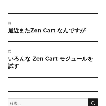
投
前
稿
最近またZen Cart なんですが
前
の
ナ
投
ビ
稿:
次
いろんな Zen Cart モジュールを
ゲ
次
試す
の
ー
投
シ
稿:
ョ
ン
検
検
索