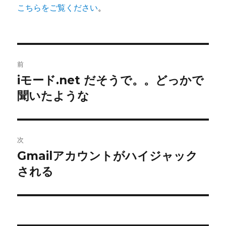
こちらをご覧ください
。
投
前
稿
iモード.net だそうで。。どっかで
前
聞いたような
の
ナ
投
ビ
稿:
ゲ
次
Gmailアカウントがハイジャック
次
ー
される
の
シ
投
稿:
ョ
ン