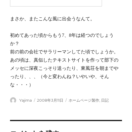
まさか、またこんな風に出会うなんて。
初めてあった頃からもう7、8年は経つのでしょう
か？
前の前の会社でサラリーマンしてた頃でしょうか。
あの頃は、真似したテキストサイトを作って部下の
メッセに深夜こっそり送ったり、東風荘を朝までや
ったり、、、（今と変わんね？いやいや、そん
な・・・）
投
Yajima
投
2008年3月11日
カ
ホームページ製作
,
日記
稿
稿
テ
者
日:
ゴ
リ
ー