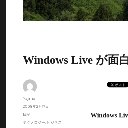
Windows Live
投
Yajima
稿
投
2008年2月17日
者
稿
Windows L
カ
日記
日:
テ
タ
テクノロジー
,
ビジネス
ゴ