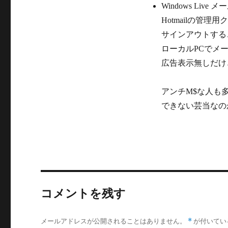
Windows Live メ
Hotmailの管
サインアウトするこ
ローカルPCでメ
広告表示無しだけど、
アンチM$な人も
できない芸当なの
コメントを残す
メールアドレスが公開されることはありません。
*
が付いてい