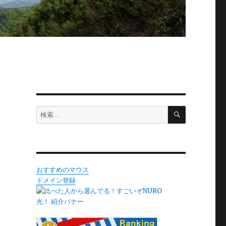
？
検
検
索
索:
おすすめのマウス
ドメイン登録