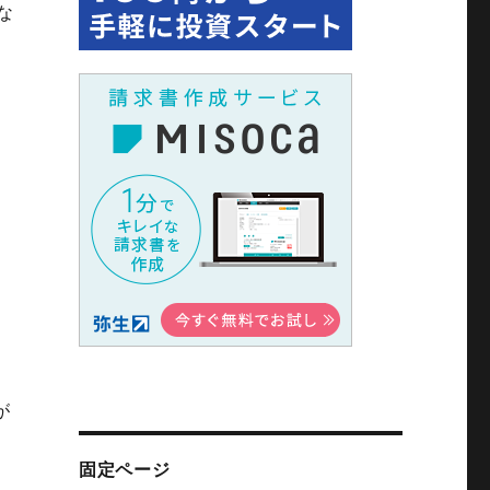
な
が
固定ページ