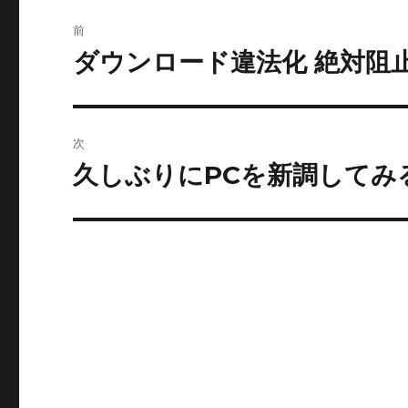
投
前
稿
ダウンロード違法化 絶対阻
前
の
ナ
投
ビ
稿:
次
ゲ
久しぶりにPCを新調してみ
次
の
ー
投
シ
稿:
ョ
ン