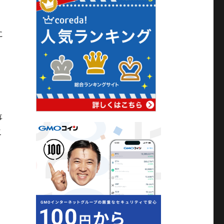
に
事
こ