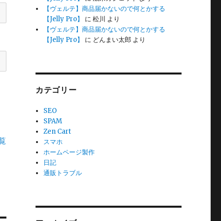
【ヴェルテ】商品届かないので何とかする
【Jelly Pro】
に
松川
より
【ヴェルテ】商品届かないので何とかする
【Jelly Pro】
に
どんまい太郎
より
カテゴリー
SEO
SPAM
Zen Cart
覧
スマホ
ホームページ製作
日記
通販トラブル