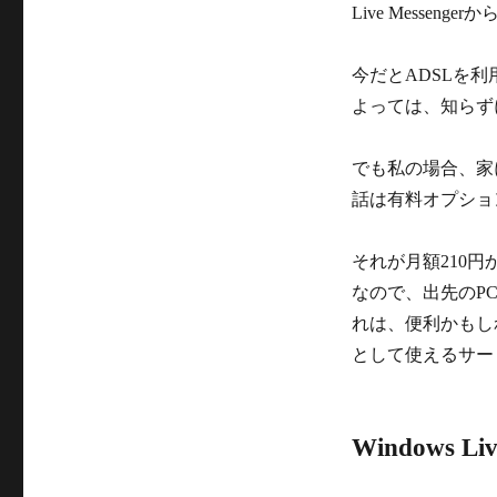
グ
Live Messe
リ
ー
今だとADSLを
よっては、知らず
でも私の場合、家に
話は有料オプショ
それが月額210
なので、出先のP
れは、便利かもし
として使えるサー
Windows L