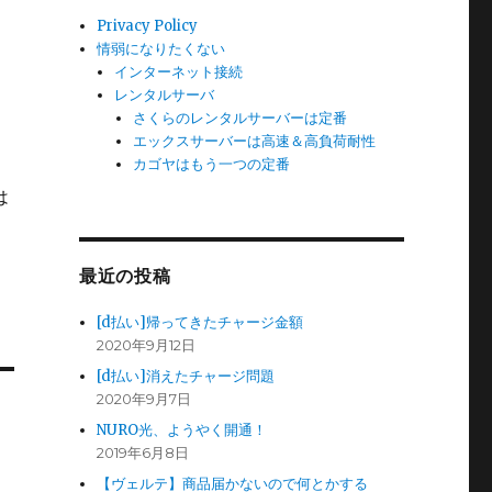
Privacy Policy
情弱になりたくない
インターネット接続
レンタルサーバ
さくらのレンタルサーバーは定番
エックスサーバーは高速＆高負荷耐性
カゴヤはもう一つの定番
は
最近の投稿
[d払い]帰ってきたチャージ金額
2020年9月12日
[d払い]消えたチャージ問題
2020年9月7日
NURO光、ようやく開通！
2019年6月8日
【ヴェルテ】商品届かないので何とかする