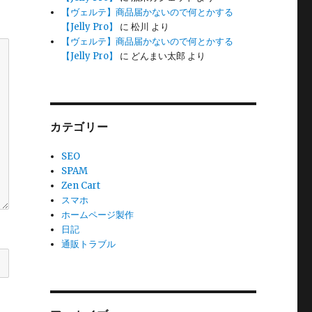
【ヴェルテ】商品届かないので何とかする
【Jelly Pro】
に
松川
より
【ヴェルテ】商品届かないので何とかする
【Jelly Pro】
に
どんまい太郎
より
カテゴリー
SEO
SPAM
Zen Cart
スマホ
ホームページ製作
日記
通販トラブル