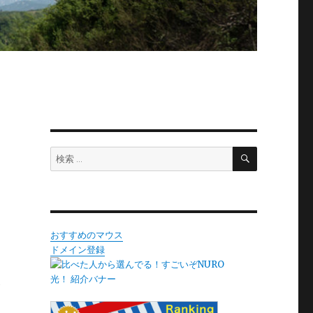
検
検
索
索:
おすすめのマウス
ドメイン登録
ハ