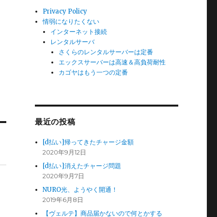
Privacy Policy
情弱になりたくない
インターネット接続
レンタルサーバ
さくらのレンタルサーバーは定番
エックスサーバーは高速＆高負荷耐性
カゴヤはもう一つの定番
最近の投稿
[d払い]帰ってきたチャージ金額
2020年9月12日
[d払い]消えたチャージ問題
2020年9月7日
NURO光、ようやく開通！
2019年6月8日
【ヴェルテ】商品届かないので何とかする