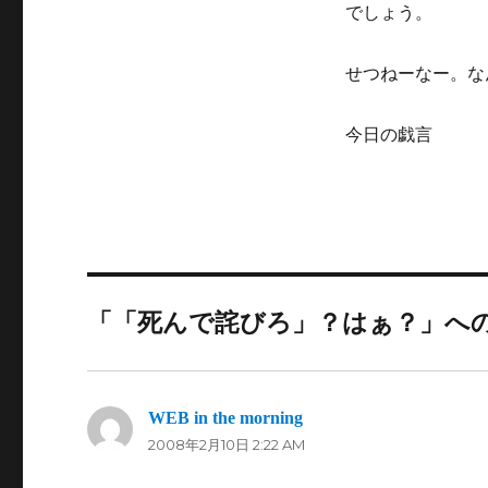
でしょう。
せつねーなー。な
今日の戯言
「「死んで詫びろ」？はぁ？」へ
よ
WEB in the morning
2008年2月10日 2:22 AM
り: