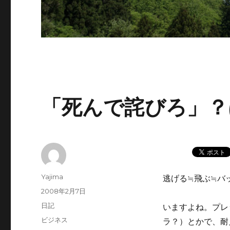
「死んで詫びろ」？
投
Yajima
逃げる≒飛ぶ≒バ
稿
投
2008年2月7日
者
稿
カ
日記
いますよね。プレ
日:
テ
タ
ビジネス
ラ？）とかで、耐
ゴ