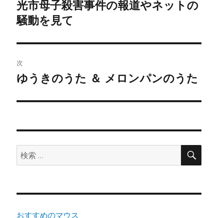
稿
光市母子殺害事件の報道やネットの
前
騒動を見て
の
ナ
投
ビ
稿:
ゲ
次
ゆうきのうた ＆ メロンパンのうた
次
ー
の
シ
投
稿:
ョ
ン
検
検
索
索:
おすすめのマウス