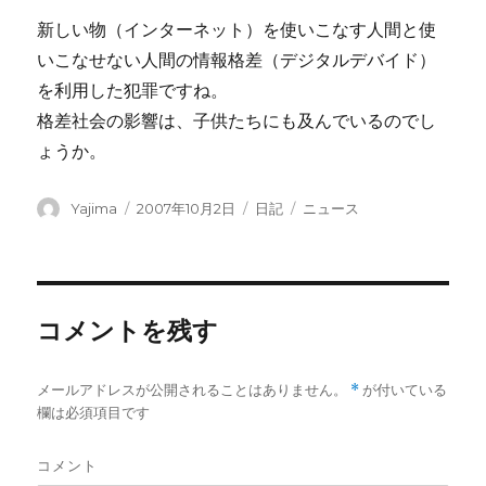
新しい物（インターネット）を使いこなす人間と使
いこなせない人間の情報格差（デジタルデバイド）
を利用した犯罪ですね。
格差社会の影響は、子供たちにも及んでいるのでし
ょうか。
投
Yajima
投
2007年10月2日
カ
日記
タ
ニュース
稿
稿
テ
グ
者
日:
ゴ
リ
ー
コメントを残す
メールアドレスが公開されることはありません。
*
が付いている
欄は必須項目です
コメント