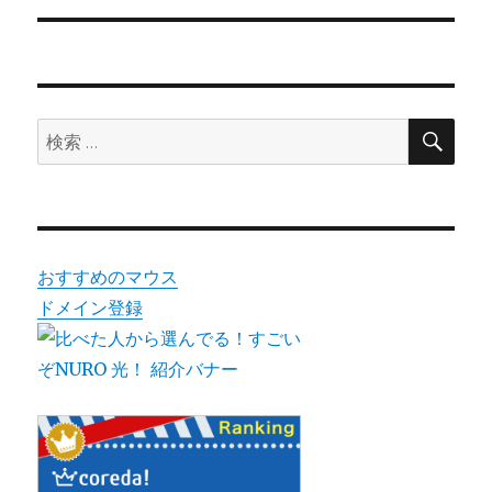
シ
投
稿:
ョ
ン
検
検
索
索:
おすすめのマウス
ドメイン登録