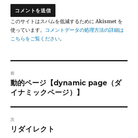
このサイトはスパムを低減するために Akismet を
使っています。
コメントデータの処理方法の詳細は
こちらをご覧ください
。
投
前
稿
動的ページ【dynamic page（ダ
前
イナミックページ）】
の
ナ
投
ビ
稿:
ゲ
次
リダイレクト
次
ー
の