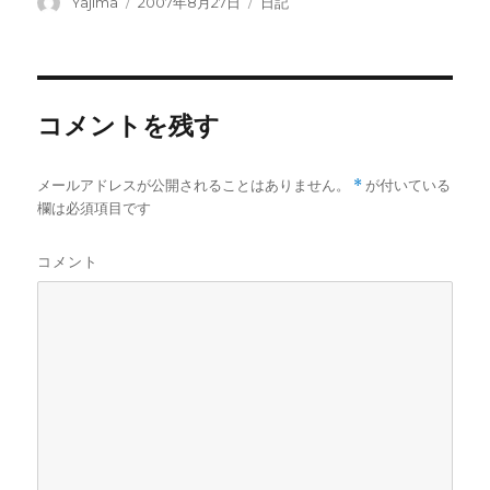
投
Yajima
投
2007年8月27日
カ
日記
稿
稿
テ
者
日:
ゴ
リ
ー
コメントを残す
メールアドレスが公開されることはありません。
*
が付いている
欄は必須項目です
コメント