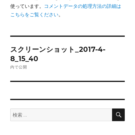
使っています。
コメントデータの処理方法の詳細は
こちらをご覧ください
。
投
スクリーンショット_2017-4-
稿
8_15_40
ナ
内で公開
ビ
ゲ
ー
検
検
索
シ
索:
ョ