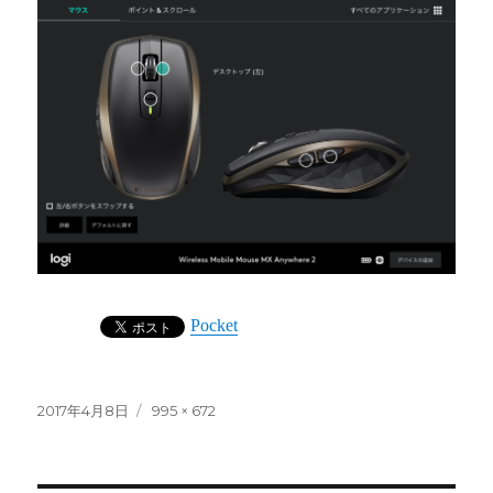
Pocket
投
2017年4月8日
フ
995 × 672
稿
ル
日:
サ
イ